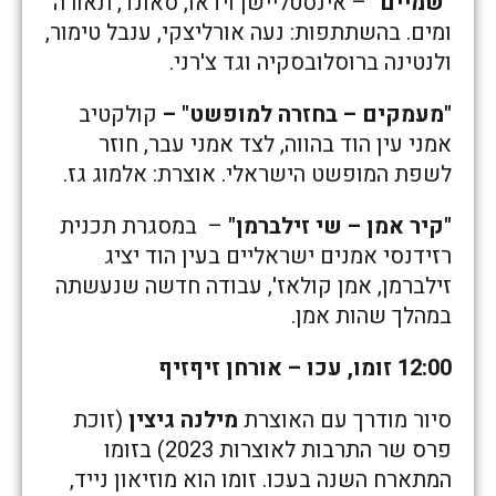
"שמיים"
– אינסטליישן וידאו, סאונד, תאורה
ומים. בהשתתפות: נעה אורליצקי, ענבל טימור,
ולנטינה ברוסלובסקיה וגד צ'רני.
"מעמקים – בחזרה למופשט" –
קולקטיב
אמני עין הוד בהווה, לצד אמני עבר, חוזר
לשפת המופשט הישראלי. אוצרת: אלמוג גז.
"קיר אמן – שי זילברמן"
– במסגרת תכנית
רזידנסי אמנים ישראליים בעין הוד יציג
זילברמן, אמן קולאז', עבודה חדשה שנעשתה
במהלך שהות אמן.
12:00
זומו, עכו – אורחן זיףזיף
סיור מודרך עם האוצרת
מילנה גיצין
(זוכת
פרס שר התרבות לאוצרות 2023) בזומו
המתארח השנה בעכו. זומו הוא מוזיאון נייד,