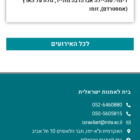
דימוי: סוהיילה אבו הדבה מונייר, מלח על הארץ
(אמסטרדם), זומו
לכל האירועים
בית לאמנות ישראלית
052-6460880
050-5605815
israeliart@mta.ac.il
האקדמית ת"א-יפו, חבר הלאומים 10 תל אביב