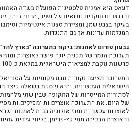
דעאס היא אמנית פלסטינית הפועלת בשדה האמנות ה
והרגשיים חוקרים נושאים של נשים, מרחב ביתי, זיכ
בעיקר בצבע שמן, ומציירת סצנות אינטימיות וסימבו
המגלמות עדינות אך גם התנגדות.
גבעון פורום לאמנות: ביקור בתערוכה "בארץ להד"
תערוכת הגמר של תכנית יונה פישר לאוצרות ומוזיא
פרשנות נוקבת למציאות הישראלית במלאת כ-100 שנה לתנועה הסוריאליסטית.
התערוכה מציעה נקודות מבט מקומיות על הסוריאליז
הישראלית העכשווית, והיא עוסקת בשאלה כיצד הרע
לסתירות המייסרות של התקופה שבין שתי מלחמות
של היום. את התערוכה אוצרים.ות ומפיקים.ות מסיי
לאוצרות עכשווית ומוזיאולוגיה בבית לאמנות ישרא
והאוצרת הבכירה תמי כץ-פרימן, בליווי עידית עמיח