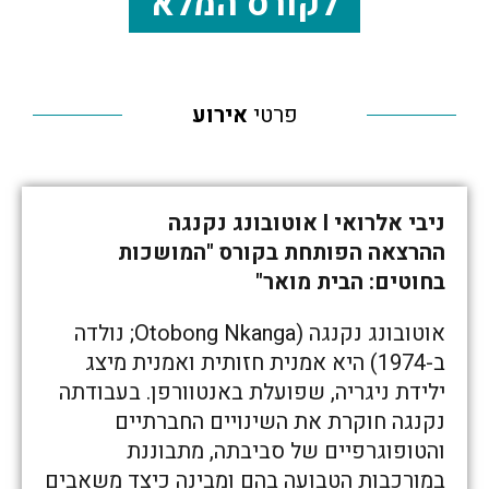
לקורס המלא
פרטי
אירוע
ניבי אלרואי I אוטובונג נקנגה
ההרצאה הפותחת בקורס "המושכות
בחוטים: הבית מואר"
אוטובונג נקנגה (Otobong Nkanga;‏ נולדה
ב-1974) היא אמנית חזותית ואמנית מיצג
ילידת ניגריה, שפועלת באנטוורפן. בעבודתה
נקנגה חוקרת את השינויים החברתיים
והטופוגרפיים של סביבתה, מתבוננת
במורכבות הטבועה בהם ומבינה כיצד משאבים