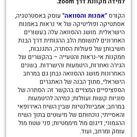
למידה מקוונת דרך zoom.
הקורס
"אמנות והסוואה"
עוסק באסטרטגיה,
אסתטיקה ופוליטיקה של אי נראות באמנות
הישראלית. מושג ההסוואה עלה בעשורים
האחרונים לתשומת הלב ההגותית דרך הבנת
חשיבותן של פעולות הסתרה, התגנבות,
חמקנות אי-נראות והטעייה – בהקשרים של
הגירה ואחרות, היטמעות והישרדות. בשנים
האחרונות מושג ההסוואה נבחן גם במרחב
הישראלי, מתוך הבנה של האתגרים
הספציפיים המצויים בהקשר זה: הסתרה של
סוגיות קשות ועוולות; כמיהה להיטמעות
במרחב; אמביוולנטיות שבין השיח האירופאי
והאסייתי; נוכחותם של מיעוטים בתוך השיח
ההגמוני; דיגום מול מיממטיות; פני שטח מול
עומק ומרחב, ועוד.