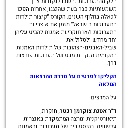
חלק מהתערוכות נחשבו לנקודות ציון
משמעותיות כבר בעת שהוצגו, אחרות הפכו
לכאלה בחלוף השנים. הקורס "קיצור תולדות
התערוכות בישראל" מזמן את אוצרי.ות
התערוכות ו/או חוקרי.ות אמנות להביט עליהן
יחד מחדש ולסלול את
שביל-האבנים-הצהובות של תולדות האמנות
המקומית מנקודת מבט של תערוכות פורצות
דרך.
הקליקו לפרטים על סדרת ההרצאות
המלאה
על המרצים
ד"ר אסנת צוקרמן רכטר
, חוקרת,
תיאורטיקנית ומרצה המתמקדת באוצרות
עכשווית, בהיסטוריה של תערוכות ובאמנות