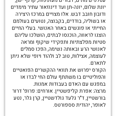
עטלפים מתים, דבורים מעופפות, קרנף ישן,
יונת שלום, יונה-תן ועד דינוזאור עתיר מימדים
ודובון חובב דבש. אלו מצויים במרכז היצירה
או בשוליה, בודדים, בקבוצה, נטועים בעולמם
החייתי או פוגשים באחר האנושי. בעלי החיים
הוצגו לראווה, הוכנסו לבתים, הושלכו עליהם
סטיות מפלצתיות ותפקידי שיקוף ומראה
לאנושי הרע ובאותה נשימה, הפכו סמלים
לעוצמה, אצילות, טוב לב ולהוד ויופי שלא ניתן
לתארם.
הקורס יפרוש את תוואי ההקשרים הפואטיים
והפוליטיים בו משתתף עולם החי לבדו או
במפגש עם האדם בעבודות אמנות.
מרצה: אפרת קליפשטיין. אורחים: פרופ' דרור
בורשטיין, ד"ר גלעד גולדשטיין, קרן גלר, נטע
לאופר, יהודית סספורטס.