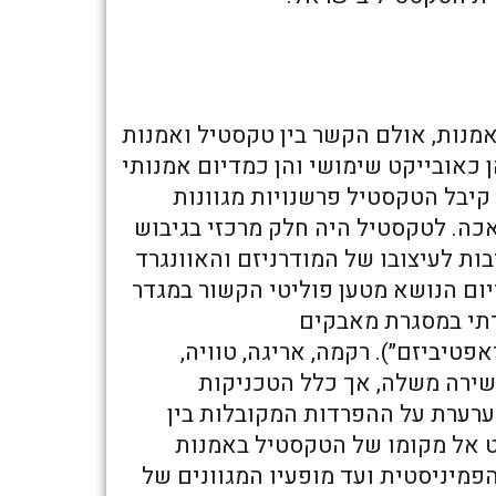
מנות, אולם הקשר בין טקסטיל ואמנות
 כאובייקט שימושי והן כמדיום אמנותי
וכמצע להעברת מסרים חזותיים. לאורך המאה ה-20 קיבל הטקסטיל פרשנויות מגוונות
אכה. לטקסטיל היה חלק מרכזי בגיבוש
בות לעיצובו של המודרניזם והאוונגרד
 משמש כמדיום הנושא מטען פוליטי הקשור במגדר
ירתי במסגרת מאבקים
טיביזם״). רקמה, אריגה, טוויה,
שירה משלה, אך כלל הטכניקות
רערת על ההפרדות המקובלות בין
בט אל מקומו של הטקסטיל באמנות
פמיניסטית ועד מופעיו המגוונים של