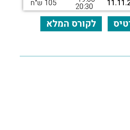
11.11.
105 ש"ח
20:30
טיס
לקורס המלא