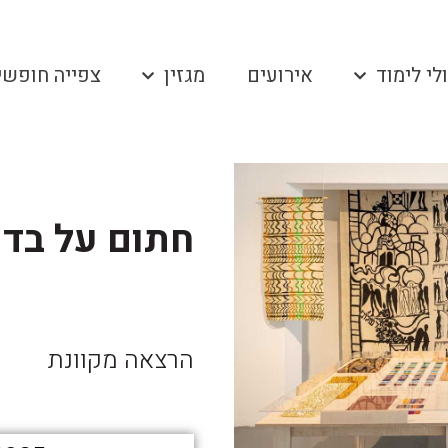
לי לימוד
אירועים
מגזין
צפייה חופשי
חתום על בד I יובל עציוני
הרצאה מקוונת