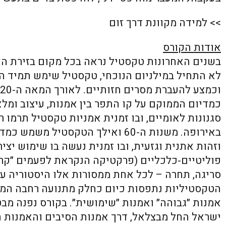
>> למידה מקוונת דרך זום
אודות הקורס
בשנים האחרונות טקסטיל נראה בכל מקום בזירת הא
לא התחיל במילניום הנוכחי, טקסטיל שימש תמיד הן
כמדיום הממוקם על קו התפר בין אמנות, עיצוב ומל
סגנונות לאומיים, ובו זמנית אמניות טקסטיל תרמו ר
באירופה. משנות ה-60 ואילך הטקסטיל
וזהות אתנית וגזעית, ובו זמנית נעשה בו שימוש יצ
פוליטיים-כלכליים (פרקטיקה הנקראת לפעמים ״קראפ
סריגה, תחרה – לכל אחת ממסורות אלו היסטוריה ע
הטקסטיליות נתפסות כיום כחלק מתנועה רחבה המע
אמנות ״גבוהה״ ואמנות ״שימושית״. בקורס נפנה מ
ישראל החל מבצלאל, דרך אמנות הסיבים והאמנות ה