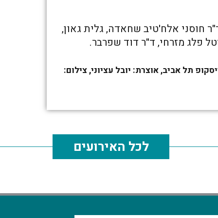
ד"ר חוסני אלח'טיב שחאדה, גלית גאון,
מיטל פלג מזרחי, ד"ר דוד שפרבר.
תערוכה 'שבעה בדים', 2022, גלריה פריסקופ תל אביב, אוצרת: יובל עציוני, צילום:
לכל האירועים