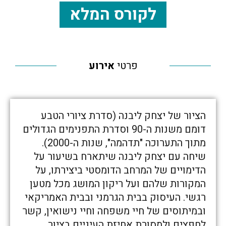
לקורס המלא
פרטי
אירוע
הציור של יצחק ליבנה (סדרת ציורי הטבע
דומם משנות ה-90 וסדרת התפנימים הגדולים
מתוך התערוכה "תדהמה", שנות ה-2000).
שיחה עם יצחק ליבנה שיתארח בשיעור על
הדימויים של המרחב הדומסטי ביצירתו, על
המקורות שלהם ועל ריקון המושג מכל מטען
רגשי. העיסוק בבית הגרמני ובבית האמריקאי
ובמיתוסים של חיי משפחה וחיי נישואין, קשר
לחפצים ולמסורת אחיזת העיניים בציור.