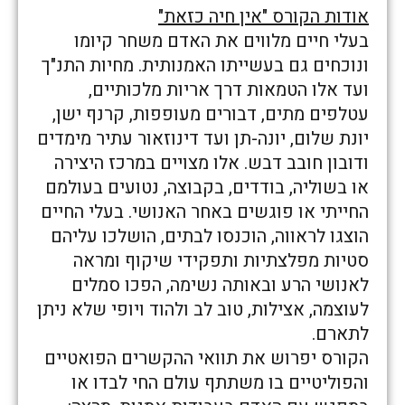
אודות הקורס "אין חיה כזאת"
בעלי חיים מלווים את האדם משחר קיומו
ונוכחים גם בעשייתו האמנותית. מחיות התנ"ך
ועד אלו הטמאות דרך אריות מלכותיים,
עטלפים מתים, דבורים מעופפות, קרנף ישן,
יונת שלום, יונה-תן ועד דינוזאור עתיר מימדים
ודובון חובב דבש. אלו מצויים במרכז היצירה
או בשוליה, בודדים, בקבוצה, נטועים בעולמם
החייתי או פוגשים באחר האנושי. בעלי החיים
הוצגו לראווה, הוכנסו לבתים, הושלכו עליהם
סטיות מפלצתיות ותפקידי שיקוף ומראה
לאנושי הרע ובאותה נשימה, הפכו סמלים
לעוצמה, אצילות, טוב לב ולהוד ויופי שלא ניתן
לתארם.
הקורס יפרוש את תוואי ההקשרים הפואטיים
והפוליטיים בו משתתף עולם החי לבדו או