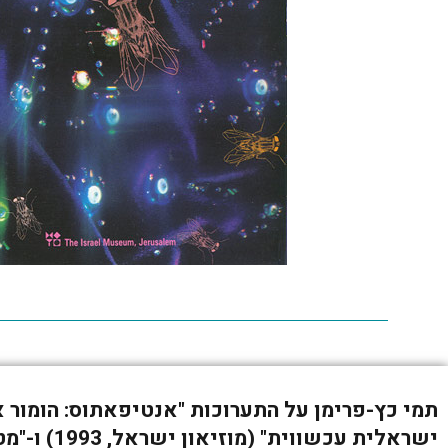
תמי כץ-פרימן על התערוכות "אנטיפאתוס: הומור א