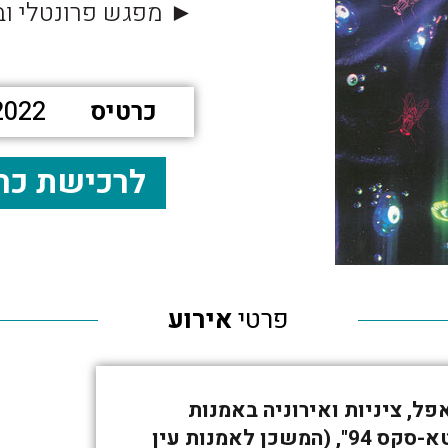
► מפגש פרונטלי וב
כרטיס
2022
לרכישת כר
פרטי
אירוע
פל, ציניות ואירוניה באמנות
ישראלית עכשווית" (מוזיאון ישראל, 1993) ו-"מטא-סקס 94", (המשכן לאמנות עין