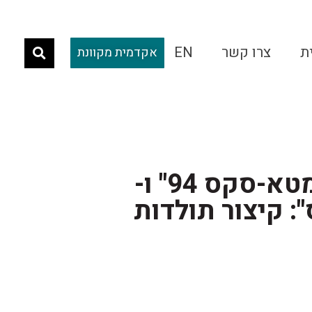
ת
צרו קשר
EN
אקדמית מקוונת
התערוכות "מטא-סקס 94" ו-
: קיצור תולדות