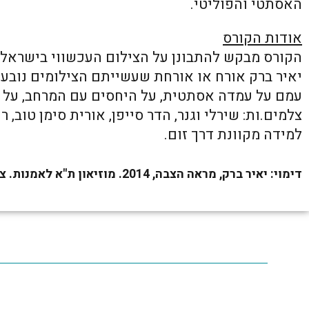
האסתטי והפוליטי.
אודות הקורס
הקורס מבקש להתבונן על הצילום העכשווי בישראל ב
יאיר ברק אורח או אורחת שעשייתם הצילומים נובע
עמם על עמדה אסתטית, על היחסים עם המרחב, על רא
צלמים.ות: שירלי וגנר, הדר סייפן, אורית סימן טוב, רו
למידה מקוונת דרך זום.
דימוי: יאיר ברק, מראה הצבה, 2014. מוזיאון ת"א לאמנות. צילום: נסים טל