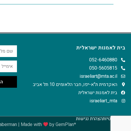
בית לאמנות ישראלית
052-6460880
050-5605815
israeliart@mta.ac.il
הצ
האקדמית ת"א-יפו, חבר הלאומים 10 תל אביב
בית לאמנות ישראלית
israeliart_mta
מדיניות פרטיות
הצהרת נגישות
 Haberman | Made with
by GemPlan*