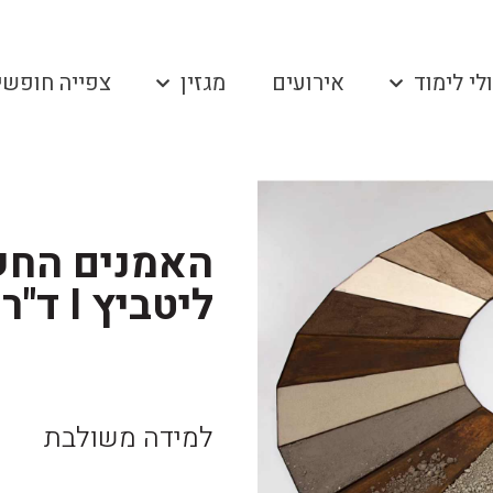
לי לימוד
אירועים
מגזין
צפייה חופשי
האמנים החשו
ליטביץ I ד"ר גדעון עפרת
למידה משולבת