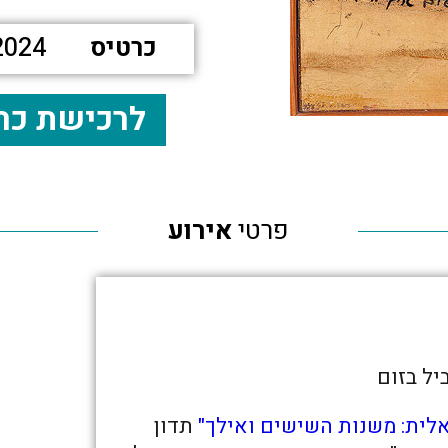
כרטיס
2024
לרכישת כר
פרטי
אירוע
יל בזום
לית: משנות השישים ואילך"
תדון