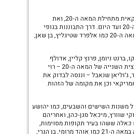
הקורס יסקור את הנוכחות היהודית באמנות האמריקאית מתחילת המאה ה-20, ואת
הנוכחות הישראלית בניו יורק החל ממחצית המאה ה-20 ועד היום. דרך התבוננות בגופי
היצירה של אמנים שחיו ופעלו בניו יורק בתחילת המאה ה-20 כמו אלפרד שטיגליץ, בן שאן,
, ברנט ניומן, פרנץ קליין, אדולף
גוטליב, הדה סטרן – ושל אמנים אחרים שפעלו במחצית השנייה של המאה ה-20 – רוי
ר, ג'וליאן שנאבל – וננסה לבדוק את
אמריקאי וכן את מקומה של הזהות
חל משנות השישים והשבעים, כמו יהושע
בוקי שוורץ, מיכאל סגן-כהן, ואחריהם
קם כאלה ששהו בעיר תקופות מסוימות,
חלקם כאלה שנשארו בה. אמנים שפועלים בניו יורק במאה ה-21 כמו אוהד מרומי, בן הגרי,