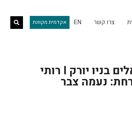
ת
צרו קשר
EN
אקדמית מקוונת
אמנים ישראלים בניו יורק I רותי
רחת: נעמה צבר