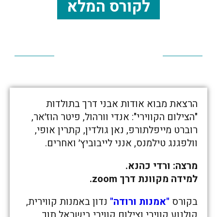
לקורס המלא
הרצאת מבוא אודות אבני דרך בתולדות
"הצילום הקווירי": אנדי וורהול, פיטר הוז׳אר,
רוברט מייפלתורפ, נאן גולדין, קתרין אופי,
וולפגנג טילמנס, אנני לייבוביץ׳ ואחרים.
מרצה: ורדי כהנא.
למידה מקוונת דרך zoom.
בקורס
"אמנות ורודה"
נדון באמנות קווירית,
קולנוע קווירי וצילום קווירי בישראל תוך