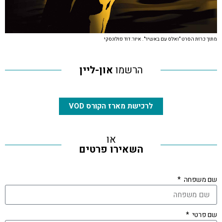
מתוך כרזת הסרט "ואלס עם באשיר". איור: דוד פולונסקי
הרשמו
און-ליין
לרכישת מארז הקורס VOD
או
השאירו פרטים
שם משפחה
שם פרטי