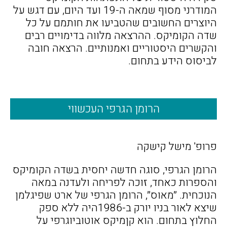
המודרני מסוף שמאה ה-19 ועד היום, עם דגש על
היוצרים החשובים שהטביעו את חותמם על כל
שדה הקומיקס. ההרצאה מלווה בדימויים רבים
והקשרים היסטוריים ואמנותיים. הרצאה חובה
לביסוס הידע בתחום.
הרומן הגרפי העכשווי
פרופ' מישל קישקה
‫הרומן הגרפי, סוגה חדשה יחסית בשדה הקומיקס
והספרות כאחד, זוכה לפריחה ולעדנה במאה
הנוכחית. ״מאוס״‫, הרומן הגרפי של ארט שפיגלמן
שיצא לאור בניו יורק ב‫-1986היה ללא ספק
החלוץ בתחום‫. ‫הוא קןמיקס אוטוביוגרפי על