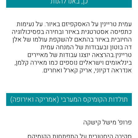
כן, באנו להנות
עמית טריינין על האסקפיזם באיור. על נעימות
כתפיסה אסטרטגית באיור ובחירה בפסיכולוגיה
החיובית באיור בהתאם להשקפת עולמו של אלן
דה בוטון ובעבודות של המנחה עמית
טריינין.בהרצאה יוצגו עבודות של מאיירים
בינלאומים וישראלים נוספים כמו מאירה קלמן,
אנדראה דקיוני, אריק קארל ואחרים.
תולדות הקומיקס המערבי (אמריקה ואירופה)
פרופ' מישל קישקה
סקירה היסטורית על התפתחות הקומיקס