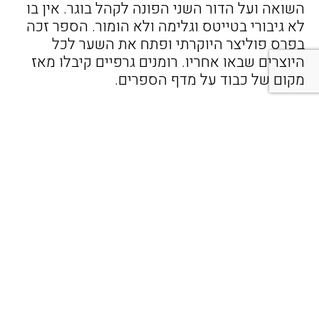
השואה ועל הדור השני הפונה לקהל בוגר. אין בו
לא גיבורי בטייטס וגלימה ולא הומור. הספר זכה
בפרס פוליצר היוקרתי ופתח את השער לכל
היוצרים שבאו אחריו. רומנים גרפיים קיבלו מאז
מקום של כבוד על מדף הספרים.
השואה בקומיקס העולמי
פרופ' מישל קישקה
מאז מלחמת העולם השנייה נוכחות השואה
בקומיקס העולמי תופסת חשיבות גוברת ועולה.
נקודת המפנה בנושא הינו ללא ספקיצירת המופת
״מאוס״ של ארט שפיגלמן. בצרפת, ארה״ב ויפן
וכמובן גם בארץ, יוצרים רבים מטפלים בשואה