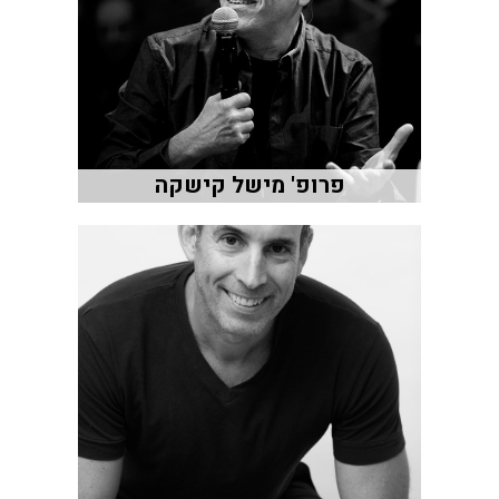
פרופ' מישל קישקה