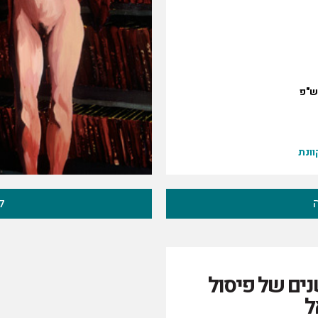
ש"פ
ונת
ל
ים של פיסול
ל