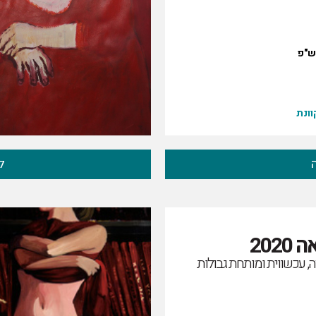
ש"פ
ונת
ל
202
, עכשווית ומותחת גבולות