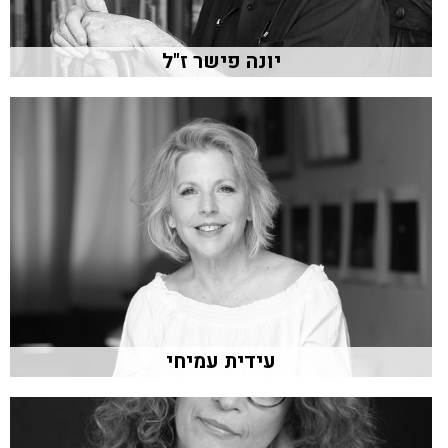
יונה פישר ז"ל
עידית עמיחי