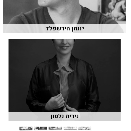
יונתן הירשפלד
נירית נלסון