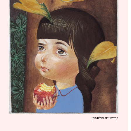
קרדיט: דוד פולונסקי