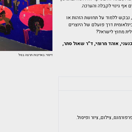
ם אף גינוי לקבלה והערכה.
ן, נבקש ללמוד על תחושת הזהות או
נלאומית דרך פועלם של היוצרים
לית מחוץ לישראל?
נעני, אוהד מרומי, ד”ר שאול סתר,
דימוי: באדיבות תרצה בסל
פורמנס, צילום, ציור ופיסול.