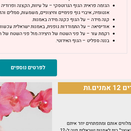
הגזמה פראית: הגוף הגרוטסקי – על עיוות, הקצנה ופרודיה ש
אנטומיה, איברי גוף פנימיים וחיצוניים, משמעות, סמלים והזר
קנה מידה – על הגוף כקנה מידה באמנות.
אודיסיאה – על התמודדות גופנית, באמנות ישראלית עכשווי
רקמת עור – על פני השטח של היצירה מול פני השטח של ה
בננה ספליט – הגוף האירוטי.
לפרטים נוספים
מלווים אותם ומתפתחים יחד איתם
האוצר"
בית לאמנות ישראלית פנה ל-12