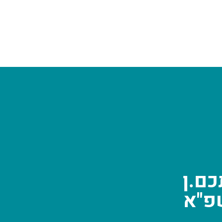
כם.ן
פ"א