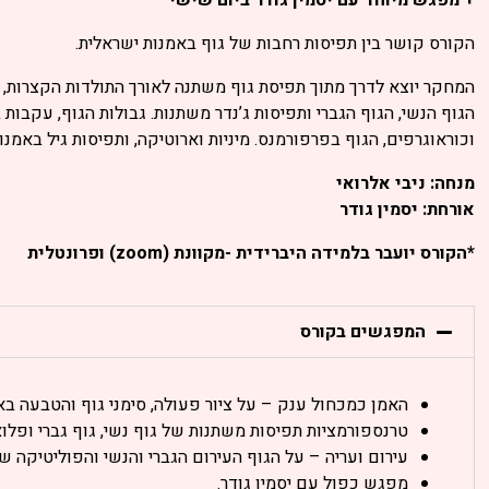
הקורס קושר בין תפיסות רחבות של גוף באמנות ישראלית.
המחקר יוצא לדרך מתוך תפיסת גוף משתנה לאורך התולדות הקצרות, 
הגוף הנשי, הגוף הגברי ותפיסות ג’נדר משתנות. גבולות הגוף, עקבות 
וכוראוגרפים, הגוף בפרפורמנס. מיניות וארוטיקה, ותפיסות גיל באמנו
מנחה: ניבי אלרואי
אורחת: יסמין גודר
*הקורס יועבר בלמידה היברידית -מקוונת (zoom) ופרונטלית
המפגשים בקורס
האמן כמכחול ענק – על ציור פעולה, סימני גוף והטבעה בא
טרנספורמציות תפיסות משתנות של גוף נשי, גוף גברי ופלואי
עירום ועריה – על הגוף העירום הגברי והנשי והפוליטיקה ש
מפגש כפול עם יסמין גודר.