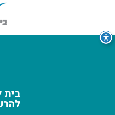
בית ל
להרש