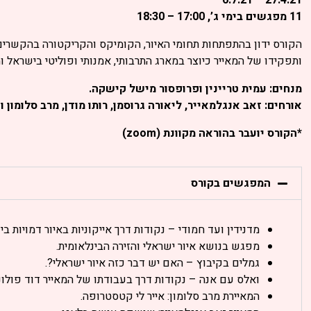
11 מפגשים בימי ג’, 17:00 – 18:30
הקורס ידון בהתפתחות תחומי האיור, הקומיקס והקריקטורה בהקשרים 
ותפקידו של המאייר כיוצר במארג התרבותי, אמנותי ופוליטי בישראל ו
מנחים: עמית טריינין ופרופסור מישל קישקה.
אורחים: זאב אנגלמאייר, ליאורה גרוסמן, רותו מודן, מרב סלומון ו
*הקורס יועבר בהוראה מקוונת (zoom)
המפגשים בקורס
מדנידין ועד חמודי – נקודות דרך אייקוניות באיור דמויות בי
מפגש בנושא איור ישראלי והזירה הבינלאומית.
גמלים בקיבוץ – האם יש דבר כזה איור ישראלי?.
ואלס עם אנה – נקודות דרך בעבודתו של המאייר דוד פולונ
המאיירת מרב סלומון: אייר לי קטסטרופה.