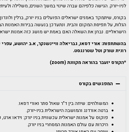
לניו-יורק. הגישה כלפיהם עברה שינוי במשך השנים; משלילה ולעיתי
בקורס, שיתמקד באמנים ישראלים הפועלים בניו יורק, ברלין ולונדו
הגלות, על תפיסת המקום והבית. ונ
תעדכן בנעשה בבירות האמנות הבי
הישראליים.
נבחן את השאלה האם באמת יש מושג כזה אמנות ישרא
בהשתתפות: אורי דסאו, גבריאלה וויינשנקר, א.ב יהושע, עפרי כ
רונית שורק וטל שטרנגסט.
*הקורס יועבר בהוראה מקוונת (zoom)
המפגשים בקורס
המשולחים: שיחה בין ד"ר שאול סתר ואורי דסאו.
ברטה אורדנג והמושבה הישראלית בניו-יורק.
פוקוס על אמנות ישראלית עכשווית בניו יורק: וידאו ארט, פר
היכרות עם עולם האמנות המסחרי בניו יורק.
שיחה עם האמן אוהד מרומי.