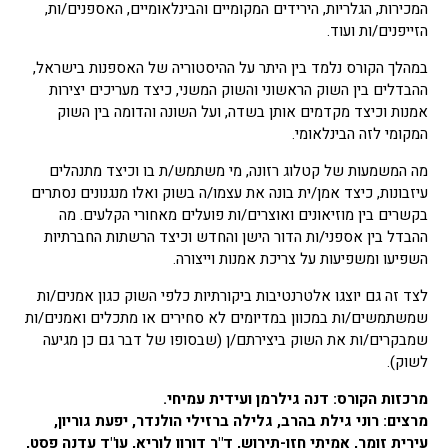
המכירות, הגלריות, הירידים המקומיים והבינלאומיים, האספנים/ות,
הזייפנים/ות ועוד.
במהלך הקורס נלמד בין היתר על ההיסטוריה של האספנות בישראל,
ההבדלים בין השוק הראשוני והשוק המשני, כיצד מעריכים יצירות
אמנות וכיצד מקדמים אותן בשדה, ועל השונה והדומה בין השוק
המקומי לזה הבינלאומי.
מה המשמעות של קטלוג רזונה, מי משתמש/ת בו וכיצד מתנהלים
עיזבונות, כיצד אמן/ית בונה את עצמו/ה בשוק ואלו מנגנונים נסתרים
בקשרים בין מוזיאונים ואוצרים/ות פועלים מאחורי הקלעים. מה
ההבדל בין אספני/ות הדור הישן והחדש וכיצד הרשתות החברתיות
השפיעו ומשפיעות על צריכת אמנות וייצורה.
לצד זה גם יוצגו אלטרנטיבות ביקורתיות כלפי השוק כגון אמנים/ות
שמשתמשים/ות במכוון במדיומים לא סחירים או מתכלים ואמנים/ות
שמבקרים/ות את השוק ביצירתם/ן (שבסופו של דבר גם כן מגיעה
לשוק).
מרכזות הקורס: דנה גילרמן ועידית עמיחי.
מרצים: רוני גילת בהרב, גלילה ברזילי הולנדר, יפעת גוריון,
עירית זומר, אמיתי חזן-תירוש, ד"ר דורון לוריא, עו"ד עדנה פסט,