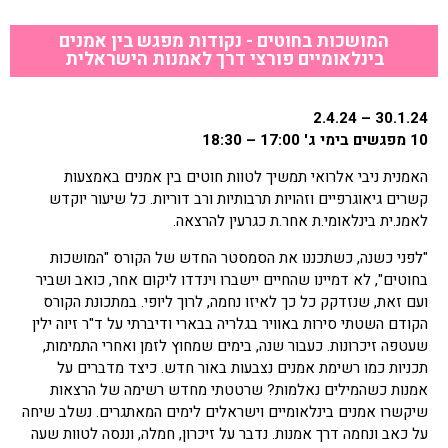
המושכות בחוטים - נקודות מפגש בין אמנים
בינלאומיים פורצי דרך לאמנות הישראלית
30.1.24 – 2.4.24
10 מפגשים בימי ג' 17:00 – 18:30
האמנית ניבי אלרואי תמשיך לטוות חוטים בין אמנים באמצעות
קשרים גיאוגרפיים וזהויות תרבותיות ורב דוריות. כל שיעור יוקדש
לאמנ.ית בינלאומי.ת אחר.ת כגרעין להרצאה.
"לפני כשנה, כשתכננו את הסמסטר החדש של הקורס "המושכות
בחוטים", לא דמיינו שהחיים יישברו וינדדו ליקום אחר, כואב ושביר
ועם זאת, שנזדקק כל כך לאיזו נחמה, לרוך ליופי. במתכונת הקורס
הקודם השטתי סירות באוויר בגלריה בבארי ודיברתי על ד"ר זיוה ילין
שעטפה זיכרונות. כעבור שנה, בימים שמחוץ לזמן ואחרי התמימות,
תכניות כמו רשימת אמנים נצבעות באור חדש. כיצד מדברים על
אמנות כשהמילים נאלמות? שרטטתי מחדש רשימה של הרצאות
שיקשרו אמנים בינלאומיים וישראלים לימים המאתגרים. נשלב שיחה
על כאב ונחמה דרך אמנות. נדבר על זיכרון, חמלה, וננסה לטוות שעה