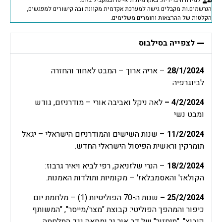
למידה היברידית: באקדמית ת"א-יפו ובמקביל בזום.
הנרשמים.ות מקבלים גישה למערכת אקדמית מקוונת ובה קישורים למפגשים,
הקלטות של ההרצאות וחומרים משלימים.
לצפייה בסילבוס
28/1/2024
– אריה ארוך – המבט לאחור והחזרה
לביוגרפיה
4/2/2024
–
לאה ניקל ואביבה אורי – מודרניזם, גודש
ומבט נשי
11/2/2024
– שנות השישים והמודרניזם הישראלי – יגאל
תומרקין וראשית הפיסול הישראלי החדש.
18/2/2024
– הנרי שלזניאק, רפי לביא ויאיר גרבוז:
הקולאז' והאסמבלאז' – מקומיות ותולדות האמנות.
25/2/2024
–
שנות ה-70 הפוליטיות (1) – מלחמת יום
כיפור והמהפך הפוליטי: קבוצת "מצר/מייסר", "המשותף
קיבוץ", "מיחזור" של דב אור נר ומחאה נגד המלחמה.