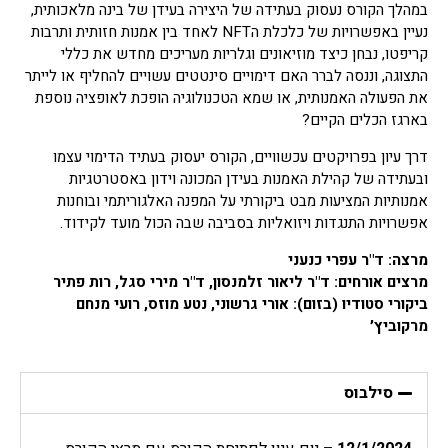
במהלך הקורס נעסוק בעתידה של היצירה בעידן של בינה מלאכותית,
נעיין באפשרויות של כלכלת הNFT לאחד בין אמנות חזותית ותרבות
קריפטו, נבחן כיצד מוזיאונים וגלריות מעריכים מחדש את כללי
התצוגה, וננסה לברר האם דימויים סינטטים עשויים להחליף או לייתר
את הפעולה האמנותית, או שמא הטכנולוגיה הופכת לאופציה נוספת
בארגז הכלים הקיים?
דרך עיון בפרויקטים עכשוויים, הקורס יעסוק בעתיד הדימוי עצמו
ובעתידה של קהילת האמנות בעידן המכונה וידון באסטרטגיות
אמנותיות המציעות מבט ביקורתי על המפנה האלגוריתמי ובוחנות
אפשרויות התנגדות ויזואליות בסביבה שבה הכול מועד לקידוד.
מרצה: ד"ר עפרי כנעני
מרצים אורחים: ד"ר ליאור זלמנסון, ד"ר מירי סגל, רות פתיר
ביקורי סטודיו (בזום): אורי גרשוני, נטע מוזס, רועי מנחם
מרקוביץ׳
סילבוס