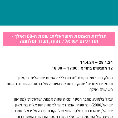
תולדות האמנות הישראלית: שנות ה-60 ואילך -
מודרניזם ישראלי, זהות, מגדר ומלחמה
28.1.24 – 14.4.24
12 מפגשים בימי א', 17:00 – 18:30
החלק השני של הקורס "מבוא כללי לאמנות ישראלית: הקאנון
ונרטיבים אחרים" יתמקד במחצית השנייה של המאה העשרים, משנות
השישים ואילך.
יגאל צלמונה, מחבר הספר "מאה שנות אמנות ישראלית" (מוזיאון
ישראל,2006), ומי שהיה אוצר ראשי לאמנות ישראלית במוזיאון
ישראל, יתארח גם בחלקו השני של הקורס וירצה על יגאל תומרקין
כמייצג של הפיסול הישראלי המודרניסטי החדש. בהמשך נדון