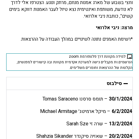
וחצי בשבוע של מארג אמנות מנחם, מרתק ונוגע. הצטרפו אלי לדרך
לא נודעת, משותפת ואינטימית נצא טיול לעבר האמנות דווקא בימים
קשים", כותבת ניבי אלרואי.
מרצה: ניבי אלרואי
*רשימת האמנים נתונה לשינויים במהלך העבודה על ההרצאות.
למידה מקוונת דרך פלטפורמת zoom
הנרשמים.ות מקבלים גישה למערכת אקדמית מקוונת ובה קישורים למפגשים,
הקלטות של ההרצאות וחומרים משלימים.
סילבוס
30/1/2024
– תומס סרסנו Tomas Saraceno
6/2/2024
– מיקל ארמיטג׳ Michael Armitage
13/2/2024
– שרה זי Sarah Sze
20/2/2024
– שאזיה סיקנדר Shahzia Sikander