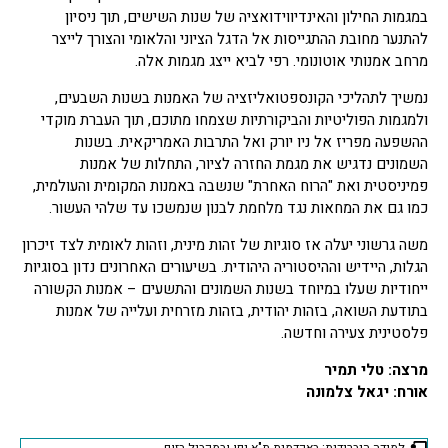
במגמות החילון והאינדיווידואציה של שנות השישים, תוך ניסיון
להתנער מחובת ההתגייסות אל הדגל הציוני והלאומי והצורך לייצר
מרחב אמנותי אוטונומי. רפי לביא ייצג מגמות אלה.
נמשיך לתהליכי הקונספטואליזציה של האמנות בשנות השבעים,
ולמגמות הפוליטיות והביקורתיות שצמחו מתוכם, תוך העברת מוקדי
ההשפעה מפריז אל ניו יורק ואל התרבות האמריקאית. בשנות
השמונים נדגיש את מגמת החזרה לציור, התחלות של אמנות
פמיניסטית ואת "הרוח האחרת" שנשבה באמנות המקומית והעולמית,
כמו גם את המחאות נגד מלחמת לבנון שנמשכו עד שלהי העשור.
משה גרשוני יעלה אז סוגיות של זהות מינית, וזהות לאומית לצד זיכרון
הגלות, היידיש וההיסטוריה היהודית. בשיעורים האחרונים נדון בסוגיות
ייחודיות שעלו במיוחד בשנות השמונים והתשעים – אמנות הקשורה
בתודעת השואה, בזהות יהודית, בזהות מזרחית ועלייה של אמנות
פלסטינית צעירה וחדשה.
מרצה: טלי תמיר
אורח: יגאל צלמונה