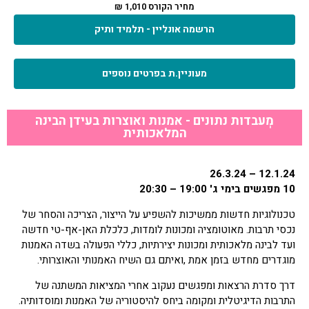
מחיר הקורס 1,010 ₪
הרשמה אונליין - תלמיד ותיק
מעוניין.ת בפרטים נוספים
מְעבדות נתונים - אמנות ואוצרות בעידן הבינה
המלאכותית
12.1.24 – 26.3.24
10 מפגשים בימי ג' 19:00 – 20:30
טכנולוגיות חדשות ממשיכות להשפיע על הייצור, הצריכה והסחר של
נכסי תרבות. מאוטומציה ומכונות לומדות, כלכלת האן-אף-טי חדשה
ועד לבינה מלאכותית ומכונות יצירתיות, כללי הפעולה בשדה האמנות
מוגדרים מחדש בזמן אמת ,ואיתם גם השיח האמנותי והאוצרותי.
דרך סדרת הרצאות ומפגשים נעקוב אחרי המציאות המשתנה של
התרבות הדיגיטלית ומקומה ביחס להיסטוריה של האמנות ומוסדותיה.